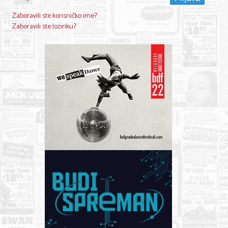
Nega lica i tela
Zaboravili ste korisničko ime?
Zaboravili ste lozinku?
Shopping
Sve za venčanje
Sve za decu
Kuća i bašta
Gastronomija
Sport i rekreacija
Zdravlje i medicina
Hobi i razonoda
UPIS FIRMI
MARKETING