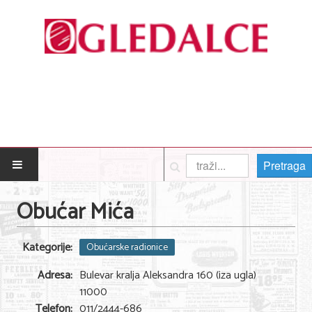
Pretraga
POČETNA
Obućar Mića
Posao
Kategorije:
Obućarske radionice
Usluge
Adresa:
Bulevar kralja Aleksandra 160 (iza ugla)
Nega lica i tela
11000
Telefon:
011/2444-686