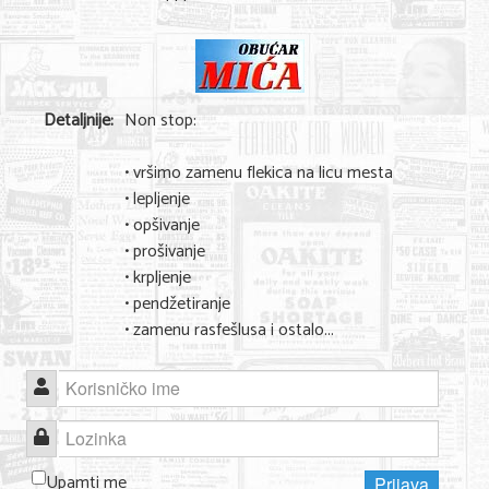
Shopping
Sve za venčanje
Sve za decu
Detaljnije:
Non stop:
Gastronomija
• vršimo zamenu flekica na licu mesta
Kuća i bašta
• lepljenje
• opšivanje
Zdravlje i medicina
• prošivanje
• krpljenje
Sport i rekreacija
• pendžetiranje
Hobi i razonoda
• zamenu rasfešlusa i ostalo...
ADRESAR
Korisničko ime
Posao
Lozinka
Usluge
Upamti me
Prijava