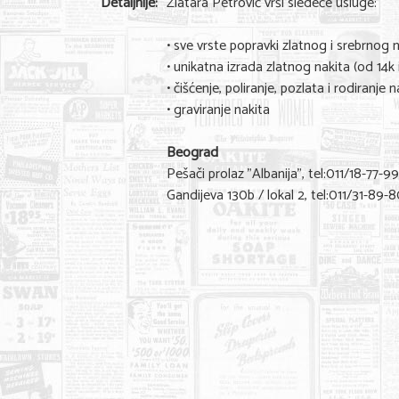
Detaljnije:
Zlatara Petrović vrši sledeće usluge:
• sve vrste popravki zlatnog i srebrnog 
• unikatna izrada zlatnog nakita (od 14k 
• čišćenje, poliranje, pozlata i rodiranje n
• graviranje nakita
Beograd
Pešači prolaz "Albanija", tel:011/18-77-99
Gandijeva 130b / lokal 2, tel:011/31-89-