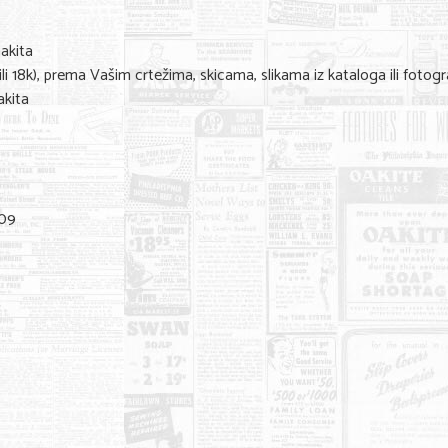
nakita
ili 18k), prema Vašim crtežima, skicama, slikama iz kataloga ili fotogr
akita
809