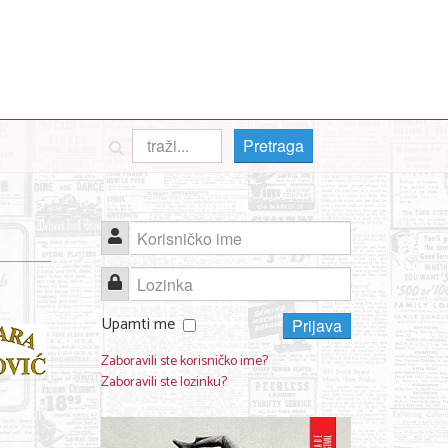
Pretraga
Korisničko ime
Lozinka
Upamti me
Prijava
Zaboravili ste korisničko ime?
Zaboravili ste lozinku?