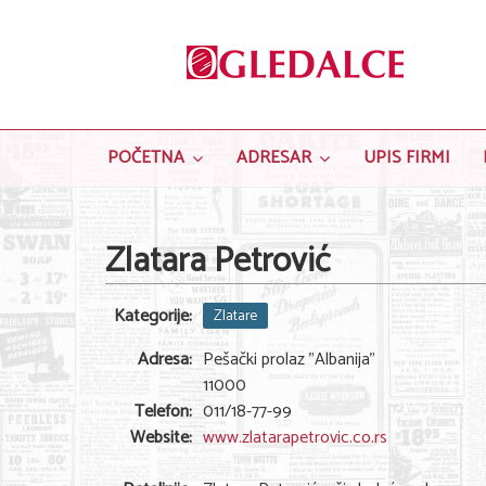
POČETNA
ADRESAR
UPIS FIRMI
Zlatara Petrović
Kategorije:
Zlatare
Adresa:
Pešački prolaz "Albanija"
11000
Telefon:
011/18-77-99
Website:
www.zlatarapetrovic.co.rs