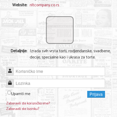
Shopping
Website:
nltcompany.co.rs
Sve za venčanje
Sve za decu
Gastronomija
Kuća i bašta
Detaljnije:
Izrada svih vrsta torti, rodjendanske, svadbene,
Zdravlje i medicina
decije, specijalne kao i ukrasa za torte.
Sport i rekreacija
Korisničko ime
Hobi i razonoda
Lozinka
ADRESAR
Upamti me
Prijava
Posao
Zaboravili ste korisničko ime?
Zaboravili ste lozinku?
Usluge