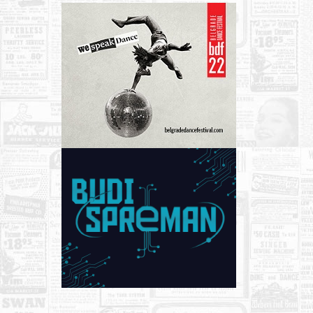
Nega lica i tela
Shopping
Sve za venčanje
Sve za decu
Kuća i bašta
Gastronomija
Sport i rekreacija
Zdravlje i medicina
Hobi i razonoda
UPIS FIRMI
MARKETING