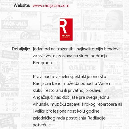
Shopping
Website:
www.radijacija.com
Sve za venčanje
Sve za decu
Gastronomija
Detaljnije:
Jedan od najtraženijih i najkvalitetnijih bendova
Kuća i bašta
za sve vrste proslava na širem području
Zdravlje i medicina
Beograda...
Sport i rekreacija
Pravi audio-vizuelni spektakl je ono što
Radijacija bend može da ponudi u Vašem
Hobi i razonoda
klubu, restoranu ili privatnoj proslavi.
Angažujući nas dobijate pre svega jednu
ADRESAR
vrhunsku muzičku zabavu širokog repertoara ali
i veliku profesionalnost koju godine
Posao
zajedničkog rada postojanja Radijacije
Usluge
potvrđuje.