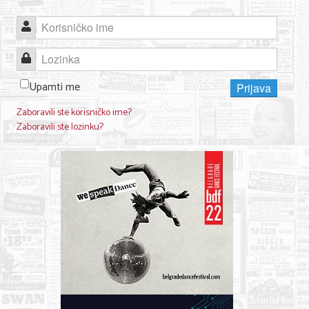
Nega lica i tela
Korisničko ime
Shopping
Lozinka
Sve za venčanje
Upamti me
Prijava
Sve za decu
Zaboravili ste korisničko ime?
Zaboravili ste lozinku?
Kuća i bašta
Gastronomija
Sport i rekreacija
Zdravlje i medicina
Hobi i razonoda
UPIS FIRMI
MARKETING