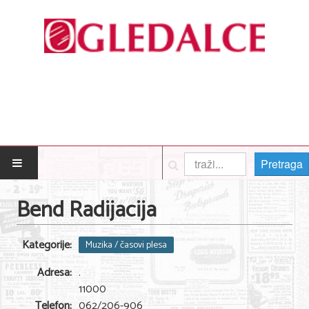
Pretraga
POČETNA
Bend Radijacija
Posao
Kategorije:
Muzika / časovi plesa
Usluge
Adresa:
.
Nega lica i tela
11000
Telefon:
062/206-906