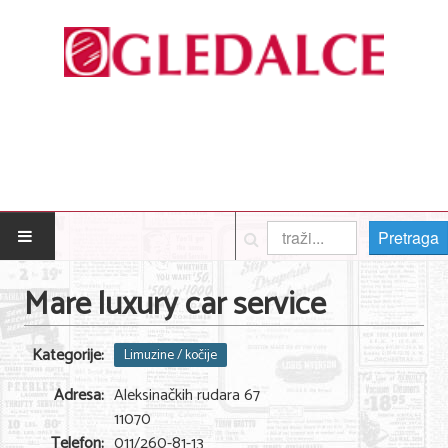
Pretraga
POČETNA
Mare luxury car service
Posao
Kategorije:
Limuzine / kočije
Usluge
Adresa:
Aleksinačkih rudara 67
Nega lica i tela
11070
Telefon:
011/260-81-13