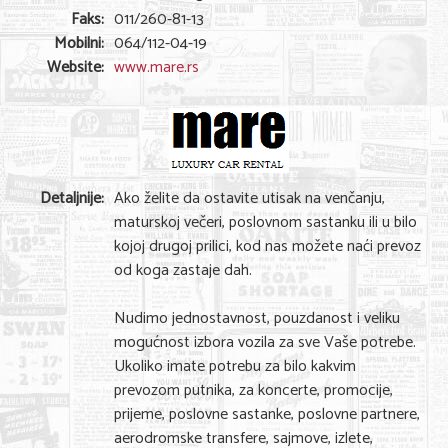
Shopping
Faks:
011/260-81-13
Mobilni:
064/112-04-19
Sve za venčanje
Website:
www.mare.rs
Sve za decu
Gastronomija
Kuća i bašta
Detaljnije:
Ako želite da ostavite utisak na venčanju,
Zdravlje i medicina
maturskoj večeri, poslovnom sastanku ili u bilo
kojoj drugoj prilici, kod nas možete naći prevoz
Sport i rekreacija
od koga zastaje dah.
Hobi i razonoda
Nudimo jednostavnost, pouzdanost i veliku
ADRESAR
mogućnost izbora vozila za sve Vaše potrebe.
Ukoliko imate potrebu za bilo kakvim
Posao
prevozom putnika, za koncerte, promocije,
prijeme, poslovne sastanke, poslovne partnere,
Usluge
aerodromske transfere, sajmove, izlete,