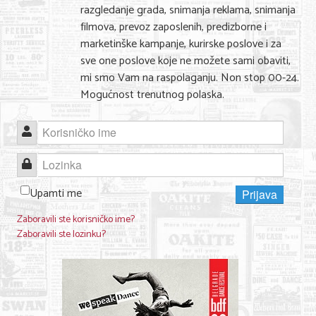
razgledanje grada, snimanja reklama, snimanja
Nega lica i tela
filmova, prevoz zaposlenih, predizborne i
marketinške kampanje, kurirske poslove i za
Shopping
sve one poslove koje ne možete sami obaviti,
Sve za venčanje
mi smo Vam na raspolaganju. Non stop 00-24.
Mogućnost trenutnog polaska.
Sve za decu
Kuća i bašta
Korisničko ime
Gastronomija
Lozinka
Sport i rekreacija
Upamti me
Prijava
Zdravlje i medicina
Zaboravili ste korisničko ime?
Zaboravili ste lozinku?
Hobi i razonoda
UPIS FIRMI
MARKETING