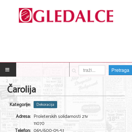
Pretraga
POČETNA
Čarolija
Posao
Kategorije:
Dekoracija
Usluge
Adresa:
Proleterskih solidarnosti 21v
Nega lica i tela
11070
Telefon:
065/600-05-51