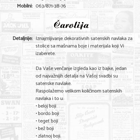
Shopping
Mobilni:
063/871-38-76
Sve za venčanje
Sve za decu
Detaljnije:
Iznajmljivanje dekorativnih satenskih navlaka za
Gastronomija
stolice sa mašnama boje i materijala koji Vi
izaberete.
Kuća i bašta
Zdravlje i medicina
Da Vaše venčanje izgleda kao iz bajke, jedan
od najvažnijih detalja na Vašoj svadbi su
Sport i rekreacija
satenske navlake.
Raspolažemo velikom količinom satenskih
Hobi i razonoda
navlaka i to u:
• beloj boji
ADRESAR
• bordo boji
• teget boji
Posao
• bež boji
Usluge
• zlatnoj boji.