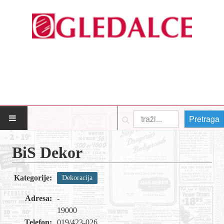
Pretraga
POČETNA
BiS Dekor
Posao
Kategorije:
Dekoracija
Usluge
Adresa:
-
Nega lica i tela
19000
Telefon:
019/423-026