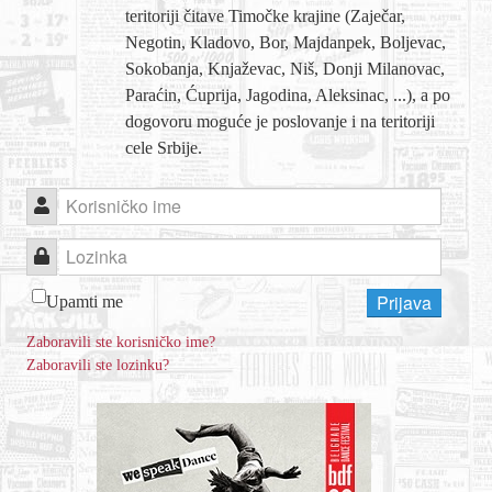
teritoriji čitave Timočke krajine (Zaječar,
Negotin, Kladovo, Bor, Majdanpek, Boljevac,
KONTAKT
Sokobanja, Knjaževac, Niš, Donji Milanovac,
Paraćin, Ćuprija, Jagodina, Aleksinac, ...), a po
O NAMA
dogovoru moguće je poslovanje i na teritoriji
cele Srbije.
Korisničko ime
Lozinka
Prijava
Upamti me
Zaboravili ste korisničko ime?
Zaboravili ste lozinku?