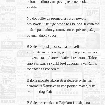
balona nudimo vam povoljne cene i dobar
Nega lica i tela
kvalitet.
Shopping
Ne dozvolite da promocija vašeg novog
proizvoda ili usluge prođe bez balona. Kvalitetno
Sve za venčanje
odštampan balon garantovano će privući pažnju
Sve za decu
potencijalnog kupca.
Kuća i bašta
BiS dekor posluje sa svima, od velikih
korporativnih klijenata, preduzeća preko škola i
Gastronomija
univerziteta do barova, kafića i restorana. Takođe
Sport i rekreacija
smo zaslužni za veliki broj dekoracija venčanja,
rođendana i koncerata.
Zdravlje i medicina
Balone možete iskoristiti u sledeće svrhe: za
Hobi i razonoda
dekoraciju štandova ili kao poklon materijal na
svakom događaju.
UPIS FIRMI
BiS dekor se nalazi u Zaječaru i posluje na
MARKETING