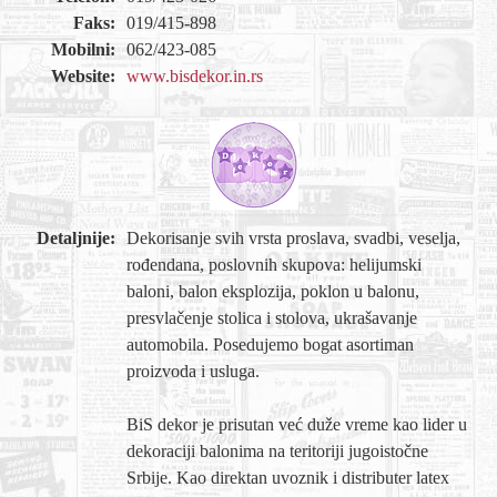
Shopping
Faks:
019/415-898
Mobilni:
062/423-085
Sve za venčanje
Website:
www.bisdekor.in.rs
Sve za decu
Gastronomija
Kuća i bašta
Zdravlje i medicina
Detaljnije:
Dekorisanje svih vrsta proslava, svadbi, veselja,
rođendana, poslovnih skupova: helijumski
Sport i rekreacija
baloni, balon eksplozija, poklon u balonu,
presvlačenje stolica i stolova, ukrašavanje
Hobi i razonoda
automobila. Posedujemo bogat asortiman
proizvoda i usluga.
ADRESAR
BiS dekor je prisutan već duže vreme kao lider u
Posao
dekoraciji balonima na teritoriji jugoistočne
Usluge
Srbije. Kao direktan uvoznik i distributer latex