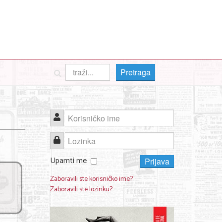
Pretraga
Korisničko ime
Lozinka
Upamti me
Prijava
Zaboravili ste korisničko ime?
Zaboravili ste lozinku?