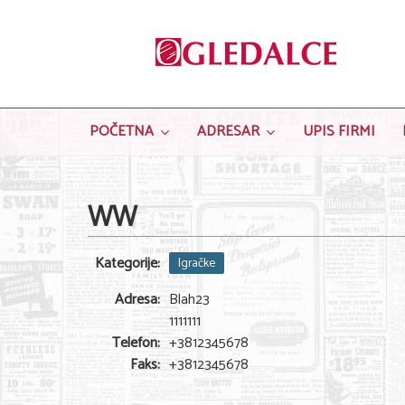
POČETNA
ADRESAR
UPIS FIRMI
WW
Kategorije:
Igračke
Adresa:
Blah23
1111111
Telefon:
+3812345678
Faks:
+3812345678