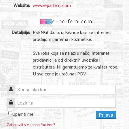
Shopping
Website:
www.e-parfemi.com
Sve za venčanje
Sve za decu
Detaljnije:
ESENGI d.o.o. iz Kikinde bavi se Intrernet
Gastronomija
prodajom parfema i kozmetike.
Kuća i bašta
Sva roba koja se nalazi u našoj Interenet
prodavnici je od direktnih uvoznika i
Zdravlje i medicina
distributera. Mi garantujemo za kvalitet robe.
Sport i rekreacija
U sve cene je uračunat PDV
Hobi i razonoda
Korisničko ime
ADRESAR
Lozinka
Posao
Upamti me
Prijava
Usluge
Zaboravili ste korisničko ime?