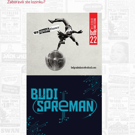
Zaboravili ste lozinku?
Nega lica i tela
Shopping
Sve za venčanje
Sve za decu
Kuća i bašta
Gastronomija
Sport i rekreacija
Zdravlje i medicina
Hobi i razonoda
UPIS FIRMI
MARKETING