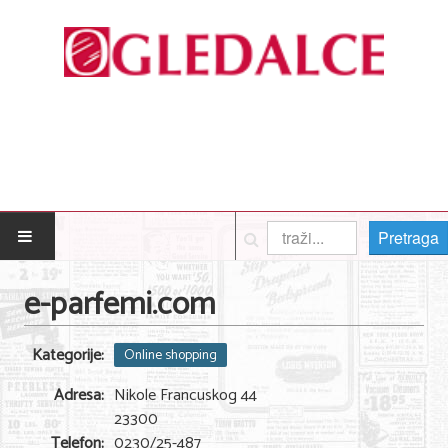
Pretraga
POČETNA
e-parfemi.com
Posao
Kategorije:
Online shopping
Usluge
Adresa:
Nikole Francuskog 44
Nega lica i tela
23300
Telefon:
0230/25-487