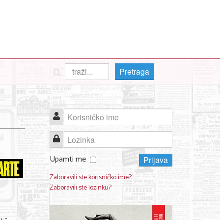
Pretraga
Korisničko ime
Lozinka
Upamti me
Prijava
Zaboravili ste korisničko ime?
Zaboravili ste lozinku?