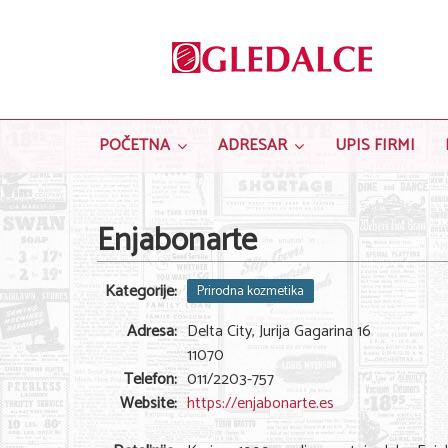
POČETNA
ADRESAR
UPIS FIRMI
Enjabonarte
Kategorije:
Prirodna kozmetika
Adresa:
Delta City, Jurija Gagarina 16
11070
Telefon:
011/2203-757
Website:
https://enjabonarte.es