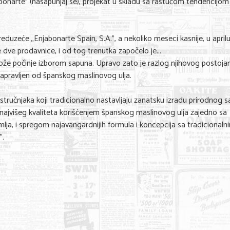
onarte" (nasapunjaj se), projekat u skladu sa rastućom tendencijom 
zeće „Enjabonarte Spain, S.A.", a nekoliko meseci kasnije, u aprilu 
 dve prodavnice, i od tog trenutka započelo je...
kože počinje izborom sapuna. Upravo zato je razlog njihovog postojanj
 napravljen od španskog maslinovog ulja.
stručnjaka koji tradicionalno nastavljaju zanatsku izradu prirodnog s
je najvišeg kvaliteta korišćenjem španskog maslinovog ulja zajedno sa
lja, i spregom najavangardnijih formula i koncepcija sa tradicionaln
".