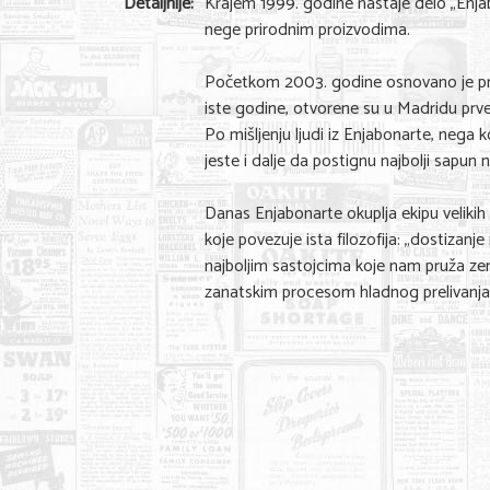
Detaljnije:
Krajem 1999. godine nastaje delo „Enjab
nege prirodnim proizvodima.
Početkom 2003. godine osnovano je predu
iste godine, otvorene su u Madridu prve
Po mišljenju ljudi iz Enjabonarte, nega 
jeste i dalje da postignu najbolji sapun
Danas Enjabonarte okuplja ekipu velikih 
koje povezuje ista filozofija: „dostizan
najboljim sastojcima koje nam pruža zem
zanatskim procesom hladnog prelivanja