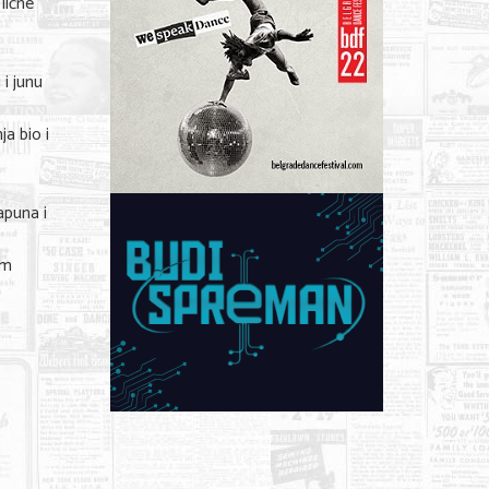
lične
i junu
a bio i
apuna i
im