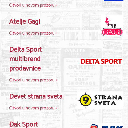
Shopping
Otvori u novom prozoru >
Sve za venčanje
Atelje Gagi
Sve za decu
Otvori u novom prozoru >
Gastronomija
Delta Sport
Kuća i bašta
multibrend
Zdravlje i medicina
prodavnice
Sport i rekreacija
Otvori u novom prozoru >
Hobi i razonoda
Devet strana sveta
ADRESAR
Otvori u novom prozoru >
Posao
Usluge
Đak Sport