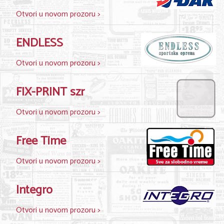
Nega lica i tela
Otvori u novom prozoru >
Shopping
ENDLESS
Sve za venčanje
Otvori u novom prozoru >
Sve za decu
FIX-PRINT szr
Kuća i bašta
Otvori u novom prozoru >
Gastronomija
Sport i rekreacija
Free Time
Zdravlje i medicina
Otvori u novom prozoru >
Hobi i razonoda
Integro
UPIS FIRMI
Otvori u novom prozoru >
MARKETING