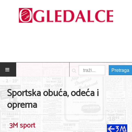
Pretraga
POČETNA
Sportska obuća, odeća i
Posao
oprema
Usluge
Nega lica i tela
3M sport