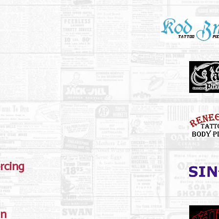
ercing
an