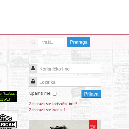
Pretraga
Korisničko ime
Lozinka
Upamti me
Prijava
Zaboravili ste korisničko ime?
Zaboravili ste lozinku?